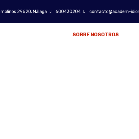
emolinos 29620, Málaga
600430204
contacto@academ-idio
INICIO
SOBRE NOSOTROS
CU